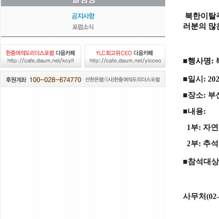
북한이탈주
러분의 많
■
행사명
:
■
일시
: 20
■
장소
: 
■
내용
:
1부: 자
2부:
추석
■참석대상
사무처
(02