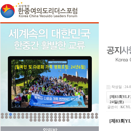
작성일 : 24-08
[제83회YL
24일(토)
글쓴이 :
KCY
[제83회