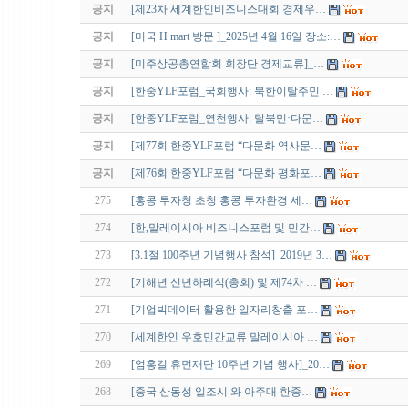
공지
[제23차 세계한인비즈니스대회 경제우…
공지
[미국 H mart 방문 ]_2025년 4월 16일 장소:…
공지
[미주상공총연합회 회장단 경제교류]_…
공지
[한중YLF포럼_국회행사: 북한이탈주민 …
공지
[한중YLF포럼_연천행사: 탈북민·다문…
공지
[제77회 한중YLF포럼 “다문화 역사문…
공지
[제76회 한중YLF포럼 “다문화 평화포…
275
[홍콩 투자청 초청 홍콩 투자환경 세…
274
[한,말레이시아 비즈니스포럼 및 민간…
273
[3.1절 100주년 기념행사 참석]_2019년 3…
272
[기해년 신년하례식(총회) 및 제74차 …
271
[기업빅데이터 활용한 일자리창출 포…
270
[세계한인 우호민간교류 말레이시아 …
269
[엄홍길 휴먼재단 10주년 기념 행사]_20…
268
[중국 산동성 일조시 와 아주대 한중…