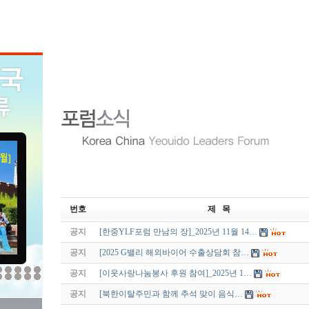
번호
제 목
공지
[한중YLF포럼 만남의 장]_2025년 11월 14…
공지
[2025 G밸리 해외바이어 수출상담회 참…
공지
[이웃사랑나눔봉사 후원 참여]_2025년 1…
공지
[북한이탈주민과 함께 추석 맞이 음식…