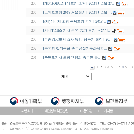
267
[제6차OECD세계포럼 초청]_2018년 11월 27…
266
[보아오포럼 2018 서울회의]_2018년 11월 …
265
[(재)여시재 초청 국제포럼 참여]_2018…
264
[시사TIMES 기사 공유: 72차 특강_남문기…
263
[한중YLC포럼 72차 특강_남문기 회장]_20…
262
[중국의 절기문화-중국24절기문화체험…
261
[충북도지사 초청 “제8회 중국인 유…
1
2
3
4
5
6
7
8
9
10