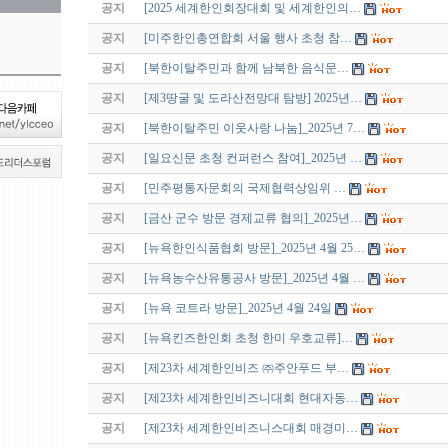
공지
[2025 세계한인회장대회 및 세계한인의…
공지
[미주한인총연합회 서울 행사 초청 참…
공지
[북한이탈주민과 함께 남북한 음식문…
공지
[제3땅굴 및 도라산전망대 탐방] 2025년…
공지
[북한이탈주민 이웃사랑 나눔]_2025년 7…
공지
[일요신문 초청 컨퍼런스 참여]_2025년 …
공지
[민주평통자문회의 국제협력상임위 …
공지
[금산 군수 방문 경제교류 협의]_2025년…
공지
[뉴욕한인식품협회 방문]_2025년 4월 25…
공지
[뉴욕농수산유통공사 방문]_2025년 4월 …
공지
[뉴욕 코트라 방문]_2025년 4월 24일
공지
[뉴욕킨즈한인회 초청 한미 우호교류]…
공지
[제23차 세계한인비즈 ㈜주안푸드 부…
공지
[제23차 세계한인비즈니대회 현대자동…
공지
[제23차 세계한인비즈니스대회 매경미…